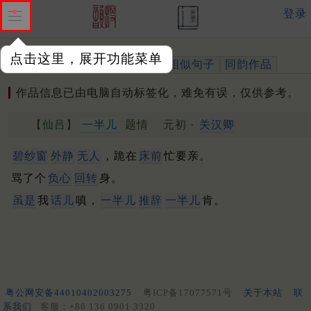
登录
点击这里，展开功能菜单
作品
标注四声
出处、引用
相似句子
同韵作品
作品信息已由电脑自动标签化，难免有误，仅供参考。
【仙吕】
一半儿
题情
元初 ·
关汉卿
碧纱窗
外静
无人
，跪在
床前
忙要亲。
骂了个
负心
回转
身。
虽是
我
话儿
嗔，
一半儿
推辞
一半儿
肯。
粤公网安备44010402003275
粤ICP备17077571号
关于本站
联
系我们
客服：+86 136 0901 3320