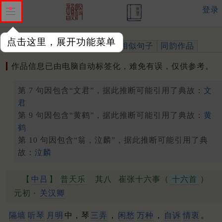
登录
点击这里，展开功能菜单
作品
标注四声
出处、引用
相似句子
同韵作品
作品信息已由电脑自动标签化，难免有误，仅供参考。
第 7 句因包含“文君”，据此推断可能引用了典故：
文
君
第 9 句因包含“黄鹤”，据此推断可能引用了典故：
黄
鹤
第 10 句因包含“翁，泣麟”，据此推断可能引用了典
故：
泣麟
【
中吕
】
普天乐
其八
崔张十六事（
十六首
）
元初 ·
关汉卿
隔墙
听琴
月明
中，琴
三弄
，
闲愁
万种
，
自诉
情衷
。