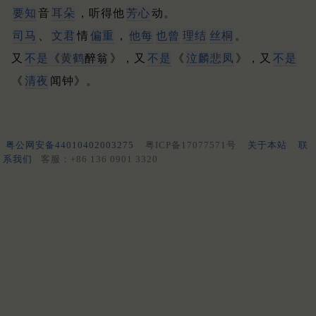
要知
音
耳朵
，听得他
芳心
动。
司马
、
文君
情
偏重
，
他每
也曾
理结
丝桐
。
又
不是
《
黄鹤
醉翁
》，又
不是
《
泣麟悲凤
》，又
不是
《
清夜
闻钟》。
粤公网安备44010402003275
粤ICP备17077571号
关于本站
联
系我们
客服：+86 136 0901 3320