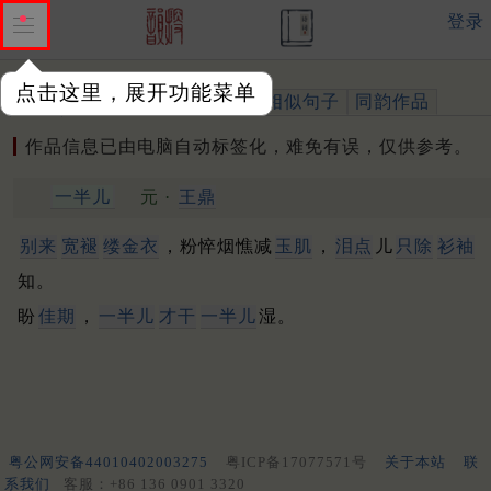
登录
点击这里，展开功能菜单
作品
标注四声
出处、引用
相似句子
同韵作品
作品信息已由电脑自动标签化，难免有误，仅供参考。
一半儿
元 ·
王鼎
别来
宽褪
缕金衣
，粉悴烟憔减
玉肌
，
泪点
儿
只除
衫袖
知。
盼
佳期
，
一半儿
才干
一半儿
湿。
粤公网安备44010402003275
粤ICP备17077571号
关于本站
联
系我们
客服：+86 136 0901 3320