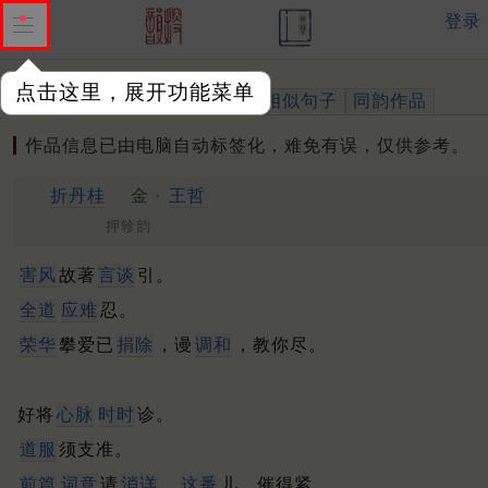
登录
点击这里，展开功能菜单
作品
标注四声
出处、引用
相似句子
同韵作品
作品信息已由电脑自动标签化，难免有误，仅供参考。
折丹桂
金 ·
王哲
押轸韵
害风
故著
言谈
引。
全道
应难
忍。
荣华
攀爱已
捐除
，谩
调和
，教你尽。
好将
心脉
时时
诊。
道服
须支准。
前篇
词意
请
消详
，
这番
儿，催得紧。