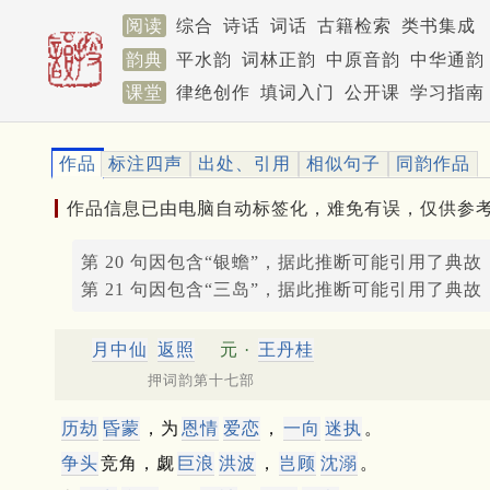
阅读
综合
诗话
词话
古籍检索
类书集成
韵典
平水韵
词林正韵
中原音韵
中华通韵
课堂
律绝创作
填词入门
公开课
学习指南
作品
标注四声
出处、引用
相似句子
同韵作品
作品信息已由电脑自动标签化，难免有误，仅供参
第 20 句因包含“银蟾”，据此推断可能引用了典故
第 21 句因包含“三岛”，据此推断可能引用了典故
月中仙
返照
元 ·
王丹桂
押词韵第十七部
历劫
昏蒙
，为
恩情
爱恋
，
一向
迷执
。
争头
竞角，觑
巨浪
洪波
，
岂顾
沈溺
。