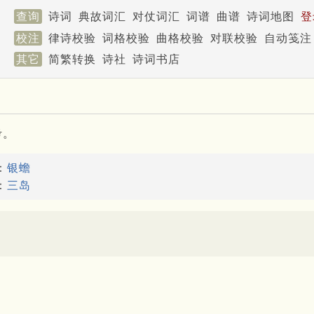
查询
诗词
典故词汇
对仗词汇
词谱
曲谱
诗词地图
登
校注
律诗校验
词格校验
曲格校验
对联校验
自动笺注
其它
简繁转换
诗社
诗词书店
考。
：
银蟾
：
三岛