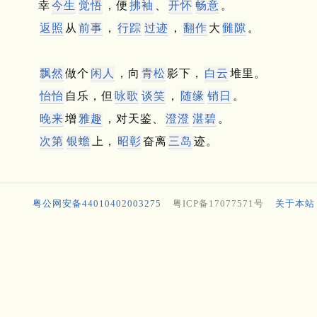
幸
今生
觉悟
，便
拂袖
、
开怀
畅意
。
返照
从
前事
，
行踪
过迹
，
翻作
大
雠隙
。
飘然
做个
闲人
，向
青松
影下，
白云
堆里。
怡怡
自乐，但
咏歌
谈笑
，
随缘
销日
。
晚来
增
雅趣
，对天鉴、
澄澄
湛碧
。
次第
银蟾
上，
昭彰
奋离
三岛
迹。
粤公网安备44010402003275
粤ICP备17077571号
关于本站