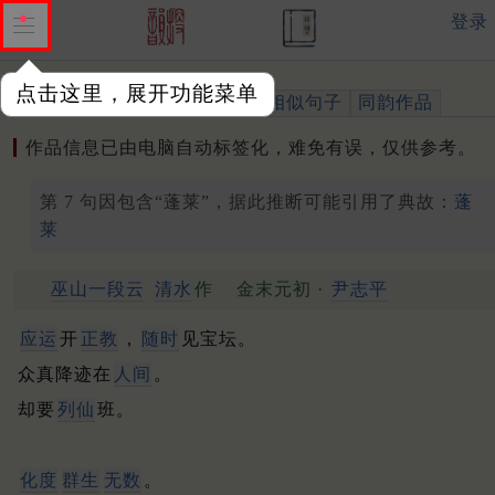
登录
点击这里，展开功能菜单
作品
标注四声
出处、引用
相似句子
同韵作品
作品信息已由电脑自动标签化，难免有误，仅供参考。
第 7 句因包含“蓬莱”，据此推断可能引用了典故：
蓬
莱
巫山一段云
清水
作
金末元初 ·
尹志平
应运
开
正教
，
随时
见宝坛。
众真降迹在
人间
。
却要
列仙
班。
化度
群生
无数
。