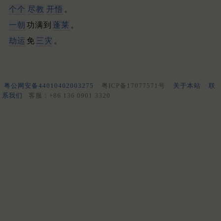
个个
尽教
开悟
。
一朝
功满到
蓬莱
。
劫运
免
三灾
。
粤公网安备44010402003275
粤ICP备17077571号
关于本站
联
系我们
客服：+86 136 0901 3320