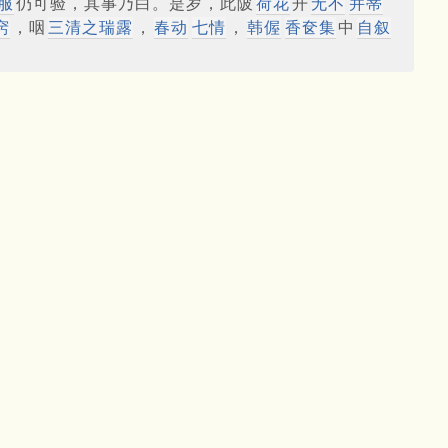
服
仍可验，其事乃白。是岁，此陂
荷花
开
无不
并蒂
窍
，咽
三
清
之瑞露
，
春动
七情
，
韩偓
香奁集
中
自叙