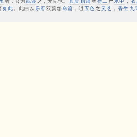
水
者，官为
踪迹
之，无见也。
其后
踏藕
者
得二
尸
水中
，
衣
言
如此
。此曲以
乐府
双蕖怨
命篇
，咀
五色
之
灵芝
，
香生
九