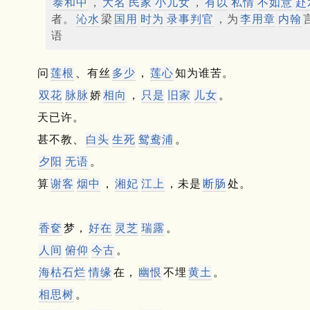
泰和中
，
大名
民家
小儿女
，
有以
私情
不如意
赴
者。
沁水
梁
国用
时为
录事判官
，为
李用章
内翰
语
问
莲根
、有丝
多少
，
莲心
知为谁苦。
双花
脉脉
娇
相向
，
只是
旧家
儿女
。
天已许。
甚不教、
白头
生死
鸳鸯浦
。
夕阳
无语
。
算
谢客
烟中
，
湘妃
江上
，未是
断肠
处。
香奁
梦，
好在
灵芝
瑞露
。
人间
俯仰
今古
。
海枯石烂
情缘
在，
幽恨
不埋
黄土
。
相思树
。