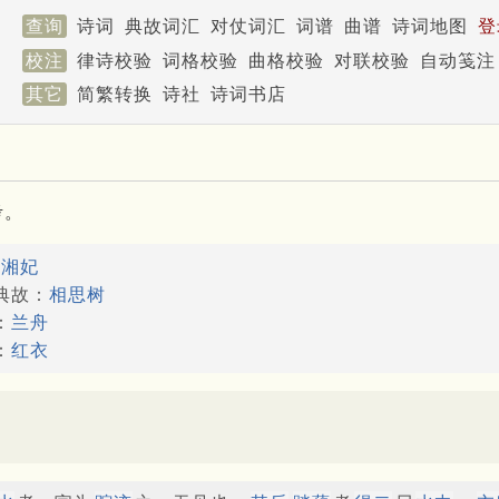
查询
诗词
典故词汇
对仗词汇
词谱
曲谱
诗词地图
登
校注
律诗校验
词格校验
曲格校验
对联校验
自动笺注
其它
简繁转换
诗社
诗词书店
考。
：
湘妃
典故：
相思树
：
兰舟
：
红衣