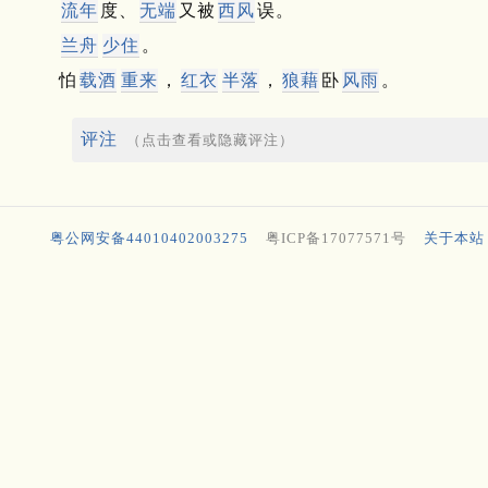
流年
度、
无端
又被
西风
误。
兰舟
少住
。
怕
载酒
重来
，
红衣
半落
，
狼藉
卧
风雨
。
评注
（点击查看或隐藏评注）
粤公网安备44010402003275
粤ICP备17077571号
关于本站