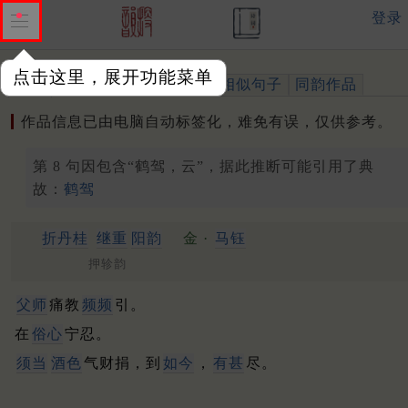
登录
点击这里，展开功能菜单
作品
标注四声
出处、引用
相似句子
同韵作品
作品信息已由电脑自动标签化，难免有误，仅供参考。
第 8 句因包含“鹤驾，云”，据此推断可能引用了典
故：
鹤驾
折丹桂
继重
阳韵
金 ·
马钰
押轸韵
父师
痛教
频频
引。
在
俗心
宁忍。
须当
酒色
气财捐，到
如今
，
有甚
尽。