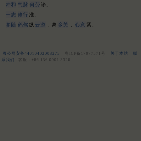
冲和
气脉
何劳
诊。
一志
修行
准。
参随
鹤驾
纵
云游
，离
乡关
，
心意
紧。
粤公网安备44010402003275
粤ICP备17077571号
关于本站
联
系我们
客服：+86 136 0901 3320