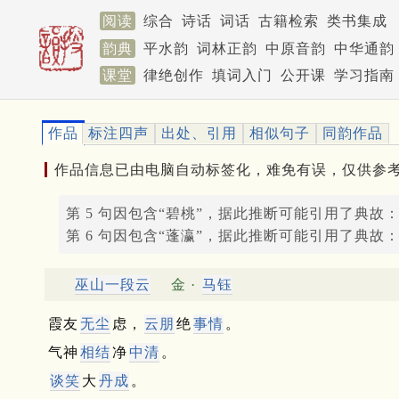
阅读
综合
诗话
词话
古籍检索
类书集成
韵典
平水韵
词林正韵
中原音韵
中华通韵
课堂
律绝创作
填词入门
公开课
学习指南
作品
标注四声
出处、引用
相似句子
同韵作品
作品信息已由电脑自动标签化，难免有误，仅供参
第 5 句因包含“碧桃”，据此推断可能引用了典故
第 6 句因包含“蓬瀛”，据此推断可能引用了典故
巫山一段云
金 ·
马钰
霞友
无尘
虑，
云朋
绝
事情
。
气神
相结
净
中清
。
谈笑
大
丹成
。