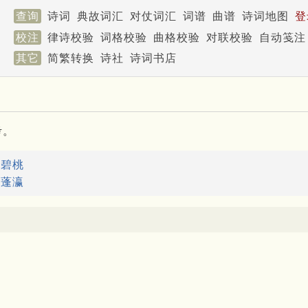
查询
诗词
典故词汇
对仗词汇
词谱
曲谱
诗词地图
登
校注
律诗校验
词格校验
曲格校验
对联校验
自动笺注
其它
简繁转换
诗社
诗词书店
考。
：
碧桃
：
蓬瀛