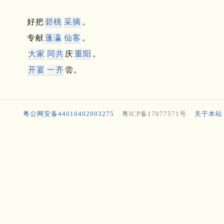
好把
碧桃
采摘
。
专献
蓬瀛
仙客
。
大家
同共
庆
重阳
。
开宴
一齐
尝。
粤公网安备44010402003275
粤ICP备17077571号
关于本站