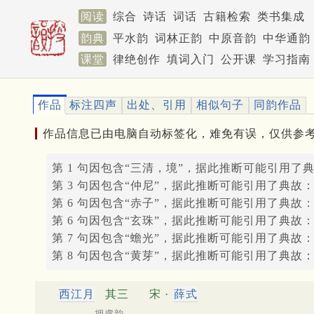
阅读
综合
诗话
词话
古籍检索
类书集成
韵典
平水韵
词林正韵
中原音韵
中华通韵
课堂
律绝创作
填词入门
公开课
学习指南
作品
标注四声
出处、引用
相似句子
同韵作品
作品信息已由电脑自动标签化，难免有误，仅供参
第 1 句因包含“三清，境”，据此推断可能引用了
第 3 句因包含“仲尼”，据此推断可能引用了典故
第 6 句因包含“赤子”，据此推断可能引用了典故
第 6 句因包含“玄珠”，据此推断可能引用了典故
第 7 句因包含“蟾光”，据此推断可能引用了典故
第 8 句因包含“黄芽”，据此推断可能引用了典故
西江月
其三
宋 ·
薛式
押虞韵