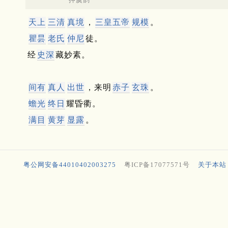
天上
三清
真境
，
三皇五帝
规模
。
瞿昙
老氏
仲尼
徒。
经
史深
藏妙素。
间有
真人
出世
，来明
赤子
玄珠
。
蟾光
终日
耀昏衢。
满目
黄芽
显露
。
粤公网安备44010402003275
粤ICP备17077571号
关于本站