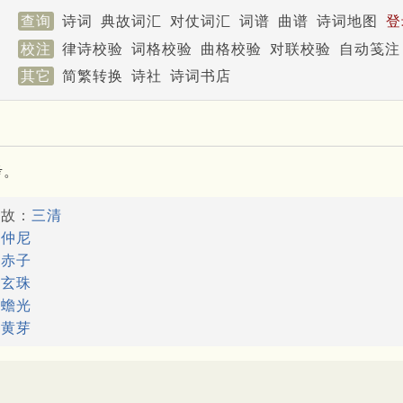
查询
诗词
典故词汇
对仗词汇
词谱
曲谱
诗词地图
登
校注
律诗校验
词格校验
曲格校验
对联校验
自动笺注
其它
简繁转换
诗社
诗词书店
考。
典故：
三清
：
仲尼
：
赤子
：
玄珠
：
蟾光
：
黄芽