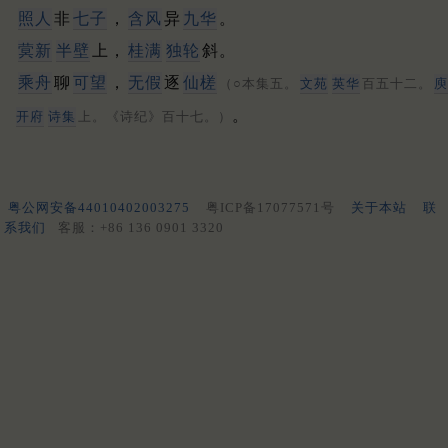
照人
非
七子
，
含风
异
九华
。
蓂新
半壁
上，
桂满
独轮
斜。
乘舟
聊
可望
，
无假
逐
仙槎
（○本集五。
文苑
英华
百五十二。
庾
。
开府
诗集
上。《诗纪》百十七。）
粤公网安备44010402003275
粤ICP备17077571号
关于本站
联
系我们
客服：+86 136 0901 3320