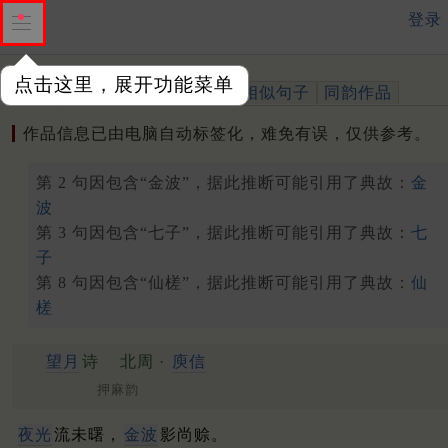
登录
点击这里，展开功能菜单
作品
标注四声
出处、引用
相似句子
同韵作品
作品信息已由电脑自动标签化，难免有误，仅供参考。
第 2 句因包含“金波”，据此推断可能引用了典故：
金
波
第 3 句因包含“七子”，据此推断可能引用了典故：
七
子
第 8 句因包含“仙槎”，据此推断可能引用了典故：
仙
槎
望月
诗
北周 ·
庾信
押麻韵
夜光
流未曙，
金波
影尚赊。