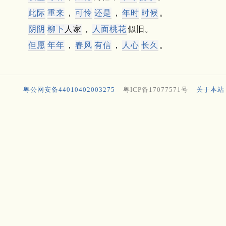
此际
重来
，
可怜
还是
，
年时
时候
。
阴阴
柳下
人家
，
人面
桃
花
似旧。
但愿
年年
，
春风
有信
，
人心
长久
。
粤公网安备44010402003275
粤ICP备17077571号
关于本站