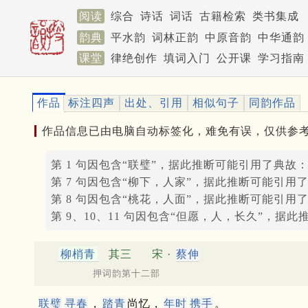
阅读
综合
诗话
词话
古籍检索
类书集成
韵典
平水韵
词林正韵
中原音韵
中华通韵
课堂
律绝创作
填词入门
公开课
学习指南
作品
标注四声
出处、引用
相似句子
同韵作品
作品信息已由电脑自动标签化，难免有误，仅供参
第 1 句因包含“联璧”，据此推断可能引用了典故
第 7 句因包含“柳下，人家”，据此推断可能引用
第 8 句因包含“桃花，人面”，据此推断可能引用
第 9、10、11 句因包含“但愿，人，长久”，据
柳梢青
其三
宋 ·
蔡伸
押词韵第十二部
联璧
寻春
，
踏青
尚忆，
年时
携手
。