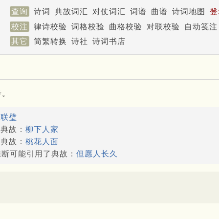
查询
诗词
典故词汇
对仗词汇
词谱
曲谱
诗词地图
登
校注
律诗校验
词格校验
曲格校验
对联校验
自动笺注
其它
简繁转换
诗社
诗词书店
考。
：
联璧
了典故：
柳下人家
了典故：
桃花人面
此推断可能引用了典故：
但愿人长久