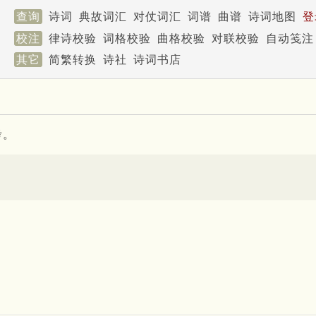
查询
诗词
典故词汇
对仗词汇
词谱
曲谱
诗词地图
登
校注
律诗校验
词格校验
曲格校验
对联校验
自动笺注
其它
简繁转换
诗社
诗词书店
考。