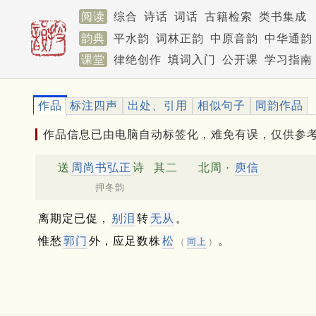
阅读
综合
诗话
词话
古籍检索
类书集成
韵典
平水韵
词林正韵
中原音韵
中华通韵
课堂
律绝创作
填词入门
公开课
学习指南
作品
标注四声
出处、引用
相似句子
同韵作品
作品信息已由电脑自动标签化，难免有误，仅供参
送
周尚书弘正
诗
其二
北周 ·
庾信
押冬韵
离期定已促，
别泪
转
无从
。
惟愁
郭门
外，应足数株
松
。
（
同上
）