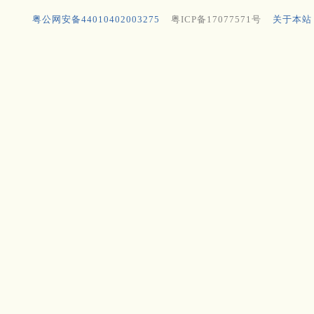
粤公网安备44010402003275
粤ICP备17077571号
关于本站