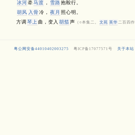
冰河
牵
马渡
，
雪路
抱鞍行。
胡风
入骨
冷，
夜月
照心明。
方调
琴上
曲，变入
胡笳
声
（○本集二。
文苑
英华
二百四作
粤公网安备44010402003275
粤ICP备17077571号
关于本站