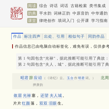
阅读
综合
诗话
词话
古籍检索
类书集成
韵典
平水韵
词林正韵
中原音韵
中华通韵
课堂
律绝创作
填词入门
公开课
学习指南
作品
标注四声
出处、引用
相似句子
同韵作品
作品信息已由电脑自动标签化，难免有误，仅供参
第 1 句因包含“光禄”，据此推断可能引用了典故
第 2 句因包含“夫人，城”，据此推断可能引用了
昭君
辞
应诏
北周
（《诗纪》云。
玉台
作
明君
词。）
押庚韵
敛眉
光禄
塞，
还望
夫人城
。
片片
红颜
落，
双双
泪眼
生。