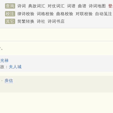
查询
诗词
典故词汇
对仗词汇
词谱
曲谱
诗词地图
登
校注
律诗校验
词格校验
曲格校验
对联校验
自动笺注
其它
简繁转换
诗社
诗词书店
考。
：
光禄
典故：
夫人城
 ·
庾信