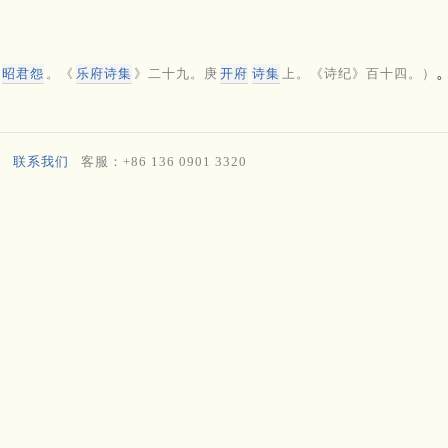
昭君
怨
。《
乐府诗集
》二十九。庚
开府
诗集
上。《诗纪》百十四。）
联系我们
客服：+86 136 0901 3320