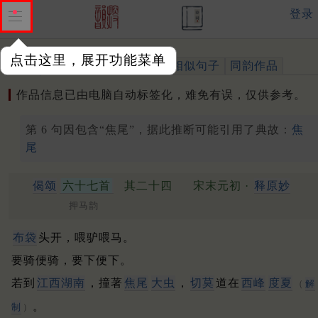
登录
点击这里，展开功能菜单
作品
标注四声
出处、引用
相似句子
同韵作品
作品信息已由电脑自动标签化，难免有误，仅供参考。
第 6 句因包含“焦尾”，据此推断可能引用了典故：
焦
尾
偈颂
六十七首
其二十四
宋末元初 ·
释原妙
押马韵
布袋
头开，喂驴喂马。
要骑便骑，要下便下。
若到
江西湖南
，撞著
焦尾
大虫
，
切莫
道在
西峰
度夏
（
解
。
制
）