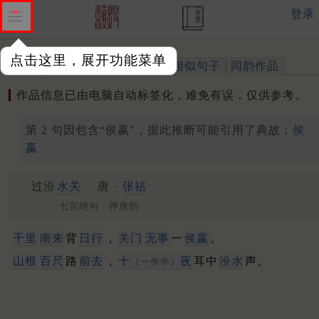
登录
点击这里，展开功能菜单
作品
标注四声
出处、引用
相似句子
同韵作品
作品信息已由电脑自动标签化，难免有误，仅供参考。
第 2 句因包含“侯嬴”，据此推断可能引用了典故：
侯
嬴
过汾
水关
唐 ·
张祜
七言绝句 押庚韵
千里
南来
背
日行
，
关门
无事
一
侯嬴
。
山根
百尺
路
前去
，
十
夜
耳中
汾水
声。
（一作半）