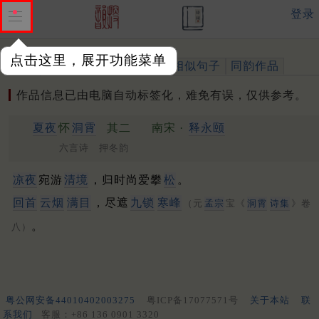
登录
点击这里，展开功能菜单
作品
标注四声
出处、引用
相似句子
同韵作品
作品信息已由电脑自动标签化，难免有误，仅供参考。
夏夜
怀
洞霄
其二
南宋 ·
释永颐
六言诗 押冬韵
凉夜
宛游
清境
，归时尚爱攀
松
。
回首
云烟
满目
，尽遮
九锁
寒峰
（元
孟宗
宝《
洞霄
诗集
》卷
。
八）
粤公网安备44010402003275
粤ICP备17077571号
关于本站
联
系我们
客服：+86 136 0901 3320