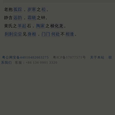
老抱
孤踪
，
岁寒
之
松
。
静含
远韵
，
霜晓
之钟。
黄氏之
羊起
石，
陶家
之
梭化龙
。
刹刹尘尘
见
身相
，
门门
何处
不
相逢
。
粤公网安备44010402003275
粤ICP备17077571号
关于本站
联
系我们
客服：+86 136 0901 3320