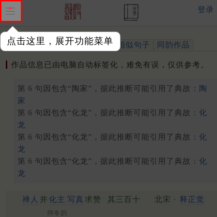
登录
点击这里，展开功能菜单
作品
标注四声
出处、引用
相似句子
同韵作品
作品信息已由电脑自动标签化，难免有误，仅供参考。
第 6 句因包含“陶家”，据此推断可能引用了典故：
陶
家
第 6 句因包含“化龙”，据此推断可能引用了典故：
化
龙
第 6 句因包含“化龙”，据此推断可能引用了典故：
化
龙
第 6 句因包含“化龙”，据此推断可能引用了典故：
化
龙
禅人
并
化主
写真
求赞
其三百十
北宋 ·
释正觉
押冬韵