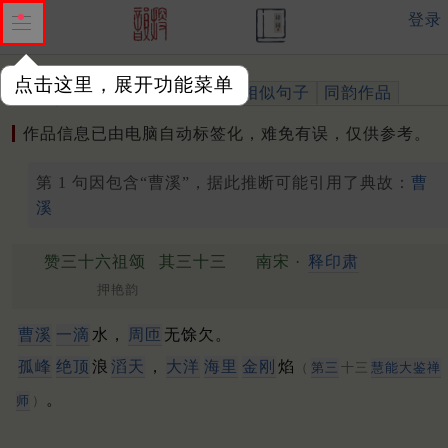
登录
点击这里，展开功能菜单
作品
标注四声
出处、引用
相似句子
同韵作品
作品信息已由电脑自动标签化，难免有误，仅供参考。
第 1 句因包含“曹溪”，据此推断可能引用了典故：
曹
溪
赞三十六祖颂
其三十三
南宋 ·
释印肃
押艳韵
曹溪
一滴
水，
周匝
无馀欠。
孤峰
绝顶
浪
滔天
，
大洋
海里
金刚
焰
（
第三
十三
慧能大鉴禅
。
师
）