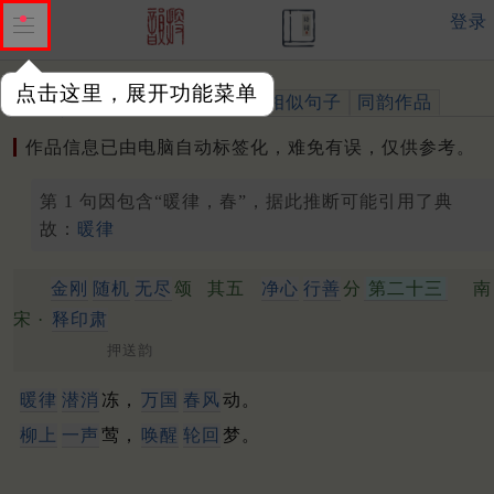
登录
点击这里，展开功能菜单
作品
标注四声
出处、引用
相似句子
同韵作品
作品信息已由电脑自动标签化，难免有误，仅供参考。
第 1 句因包含“暖律，春”，据此推断可能引用了典
故：
暖律
金刚
随机
无尽
颂
其五
净心
行善
分
第二十三
南
宋 ·
释印肃
押送韵
暖律
潜消
冻，
万国
春风
动。
柳上
一声
莺，
唤醒
轮回
梦。