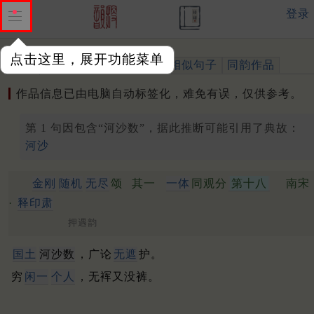
登录
点击这里，展开功能菜单
作品
标注四声
出处、引用
相似句子
同韵作品
作品信息已由电脑自动标签化，难免有误，仅供参考。
第 1 句因包含“河沙数”，据此推断可能引用了典故：
河沙
金刚
随机
无尽
颂
其一
一体
同观分
第十八
南宋
·
释印肃
押遇韵
国土
河沙数
，广论
无遮
护。
穷
闲一
个人
，无裈又没裤。