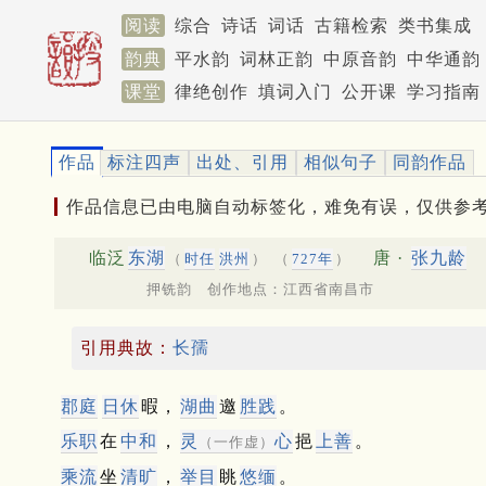
阅读
综合
诗话
词话
古籍检索
类书集成
韵典
平水韵
词林正韵
中原音韵
中华通韵
课堂
律绝创作
填词入门
公开课
学习指南
作品
标注四声
出处、引用
相似句子
同韵作品
作品信息已由电脑自动标签化，难免有误，仅供参
临泛
东湖
唐 ·
张九龄
（
时任
洪州
）
（
727年
）
押铣韵 创作地点：江西省南昌市
引用典故：
长孺
郡庭
日休
暇，
湖曲
邀
胜践
。
乐职
在
中和
，
灵
心
挹
上善
。
（一作虚）
乘流
坐
清旷
，
举目
眺
悠缅
。