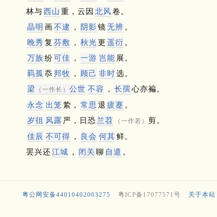
林与
西山
重，云因
北风
卷。
晶明
画
不逮
，
阴影
镜
无辨
。
晚秀
复
芬敷
，
秋光
更
遥衍
。
万族
纷
可佳
，
一游
岂能
展。
羁孤
忝
邦牧
，
顾己
非时
选。
梁
公世
不容
，
长孺
心亦褊。
（一作长）
永念
出笼
絷，
常思
退
疲蹇
。
岁徂
风露
严，日恐
兰苕
剪。
（一作若）
佳辰
不可得
，
良会
何其
鲜。
罢兴还
江城
，
闭关
聊
自遣
。
粤公网安备44010402003275
粤ICP备17077571号
关于本站