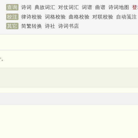
查询
诗词
典故词汇
对仗词汇
词谱
曲谱
诗词地图
登
校注
律诗校验
词格校验
曲格校验
对联校验
自动笺注
其它
简繁转换
诗社
诗词书店
考。