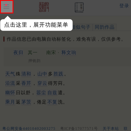
登录
点击这里，展开功能菜单
作品
标注四声
出处、引用
相似句子
同韵作品
作品信息已由电脑自动标签化，难免有误，仅供参考。
夜归
其一
南宋 ·
释文珦
押铣韵
天气
殊
清和
，
山中
多
胜践
。
沿流
采
香芹
，
穿云
得芳荈。
幽怀
日以舒，
嚣尘
自兹
遣。
乘月
返
茅茨
，倦足
不复
洗。
粤公网安备44010402003275
粤ICP备17077571号
关于本站
联