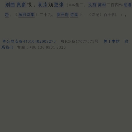
别曲
真多
恨，
哀弦
须
更张
（○本集二。
文苑
英华
二百四作
昭君
。
怨
。《
乐府诗集
》二十九。
庾开府
诗集
上。《诗纪》百十四。）
粤公网安备44010402003275
粤ICP备17077571号
关于本站
联
系我们
客服：+86 136 0901 3320