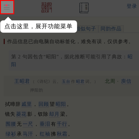
登录
点击这里，展开功能菜单
作品
标注四声
出处、引用
相似句子
同韵作品
作品信息已由电脑自动标签化，难免有误，仅供参考。
第 2 句因包含“昭阳”，据此推断可能引用了典故：
昭
阳
王昭君
北周 ·
庾信
（《诗纪》云。
玉台
作
昭君
词。）
押阳韵
拭啼辞
戚里
，
回顾
望
昭阳
。
镜失
菱花
影，钗除
却月
梁。
围腰
无
一尺
，
垂泪
有
千行
。
绿衫
承
马汗
，
红袖
拂
秋霜
。