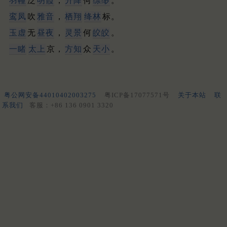
羽幢
泛
明霞
，
升降
何
缥缈
。
鸾凤
吹
雅音
，
栖翔
绛林
标。
玉虚
无
昼夜
，
灵景
何
皎皎
。
一睹
太上
京，
方知
众
天小
。
粤公网安备44010402003275
粤ICP备17077571号
关于本站
联
系我们
客服：+86 136 0901 3320