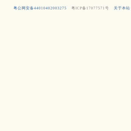
粤公网安备44010402003275
粤ICP备17077571号
关于本站