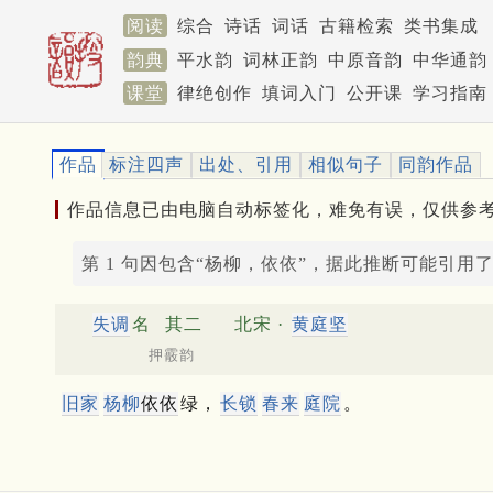
阅读
综合
诗话
词话
古籍检索
类书集成
韵典
平水韵
词林正韵
中原音韵
中华通韵
课堂
律绝创作
填词入门
公开课
学习指南
作品
标注四声
出处、引用
相似句子
同韵作品
作品信息已由电脑自动标签化，难免有误，仅供参
第 1 句因包含“杨柳，依依”，据此推断可能引用
失调
名
其二
北宋 ·
黄庭坚
押霰韵
旧家
杨柳
依依
绿，
长锁
春来
庭院
。