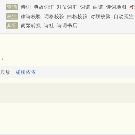
查询
诗词
典故词汇
对仗词汇
词谱
曲谱
诗词地图
登
校注
律诗校验
词格校验
曲格校验
对联校验
自动笺注
其它
简繁转换
诗社
诗词书店
考。
了典故：
杨柳依依