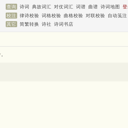
查询
诗词
典故词汇
对仗词汇
词谱
曲谱
诗词地图
登
校注
律诗校验
词格校验
曲格校验
对联校验
自动笺注
其它
简繁转换
诗社
诗词书店
考。