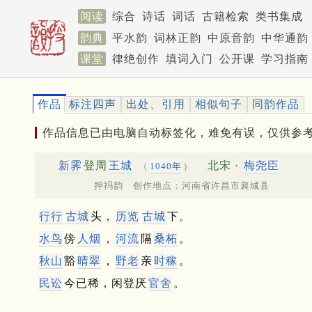
阅读
综合
诗话
词话
古籍检索
类书集成
韵典
平水韵
词林正韵
中原音韵
中华通韵
课堂
律绝创作
填词入门
公开课
学习指南
作品
标注四声
出处、引用
相似句子
同韵作品
作品信息已由电脑自动标签化，难免有误，仅供参
新霁
登周
王城
北宋 ·
梅尧臣
（
1040年
）
押祃韵 创作地点：河南省许昌市襄城县
行行
古城
头，
历览
古城
下。
水鸟
傍
人烟
，
河流
隔
桑柘
。
秋山
豁
晴翠
，
野老
亲
时稼
。
民讼
今已稀，闲登厌
官舍
。