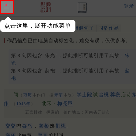
登录
点击这里，展开功能菜单
作品
标注四声
出处、引用
相似句子
同韵作品
作品信息已由电脑自动标签化，难免有误，仅供参考。
第 8 句因包含“朱光”，据此推断可能引用了典故：
朱
光
第 8 句因包含“赭袍”，据此推断可能引用了典故：
赭
袍
闻
学士院
试
含桃
荐寝
庙诗
（
万历
本作门，据
宋荦
本改）
作
北宋 ·
梅尧臣
（
1048年
）
五言排律 押豪韵 创作地点：河南省开封市
交交
鸣
谷鸟
，
粲粲
熟
荆桃
。
寝庙
此先荐，
离宫
将以遨。