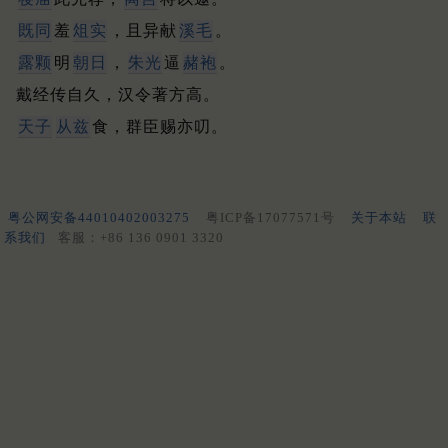
既同
羞
俎实
，且异献
溪毛
。
露颗
明
朝日
，
朱光
逼
赭袍
。
戴经传自久，汉令著方高。
天子
从兹
食，群臣赐亦叨。
粤公网安备44010402003275
粤ICP备17077571号
关于本站
联
系我们
客服：+86 136 0901 3320