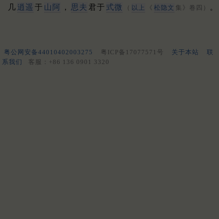
几
逍遥
于
山阿
，
思夫
君于
式微
。
（
以上
《
松
隐
文
集》卷四）
粤公网安备44010402003275
粤ICP备17077571号
关于本站
联
系我们
客服：+86 136 0901 3320