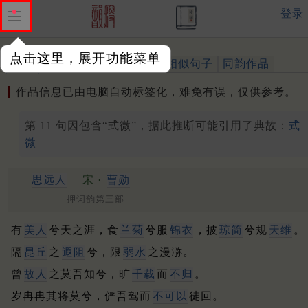
登录
点击这里，展开功能菜单
作品
标注四声
出处、引用
相似句子
同韵作品
作品信息已由电脑自动标签化，难免有误，仅供参考。
第 11 句因包含“式微”，据此推断可能引用了典故：
式
微
思远人
宋 ·
曹勋
押词韵第三部
有
美人
兮天之涯，食
兰菊
兮服
锦衣
，披
琼简
兮规
天维
。
隔
昆丘
之
遐阻
兮，限
弱水
之漫㳽。
曾
故人
之莫吾知兮，旷
千载
而
不归
。
岁冉冉其将莫兮，俨吾驾而
不可以
徒回。