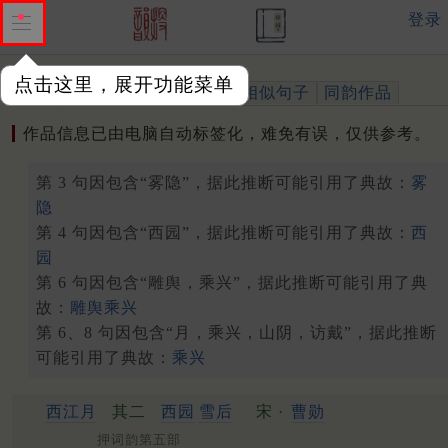
登录
点击这里，展开功能菜单
作品
标注四声
出处、引用
相似句子
同韵作品
作品信息已由电脑自动标签化，难免有误，仅供参考。
第 3 句因包含“雾隐”，据此推断可能引用了典故：
雾
隐
第 4 句因包含“西园”，据此推断可能引用了典故：
西
园
第 6 句因包含“雕舆，乘兴”，据此推断可能引用了典
故：
雕舆乘兴
第 6、8 句因包含“月，乘兴，山阴，访戴”，据此推断
可能引用了典故：
乘兴
西江月
其二
西园
雪后
宋 ·
曹勋
押词韵第五部