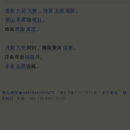
连夜
六花
飞舞
，
清晨
玉境
瑶阶
。
湖山
寒雾
隐
楼台
。
难画
西园
真态
。
月殿
九华
同到，
雕舆乘兴
俱来
。
浮春帘密
锦筵
开。
不是
山阴
访戴
。
粤公网安备44010402003275
粤ICP备17077571号
关于本站
联
系我们
客服：+86 136 0901 3320