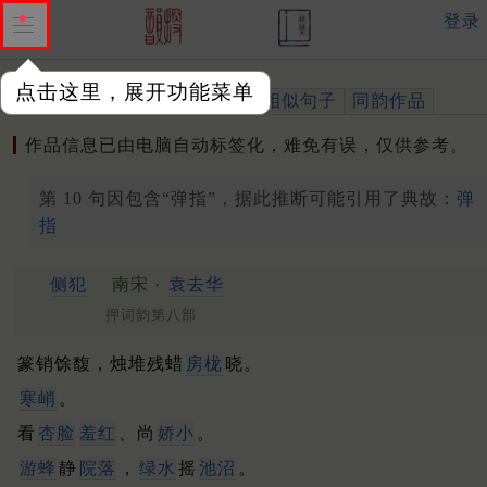
登录
点击这里，展开功能菜单
作品
标注四声
出处、引用
相似句子
同韵作品
作品信息已由电脑自动标签化，难免有误，仅供参考。
第 10 句因包含“弹指”，据此推断可能引用了典故：
弹
指
侧犯
南宋 ·
袁去华
押词韵第八部
篆销馀馥，烛堆残蜡
房栊
晓。
寒峭
。
看
杏脸
羞红
、尚
娇小
。
游蜂
静
院落
，
绿水
摇
池沼
。