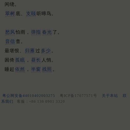
闲绕。
翠树
底、
支颐
听啼鸟。
愁风
怕雨，
弹指
春光
了。
音信
杳。
最堪恨、
归雁
过
多少
。
困倚
孤眠
，
昼长
人悄。
睡起
依然
，
半窗
残照
。
粤公网安备44010402003275
粤ICP备17077571号
关于本站
联
系我们
客服：+86 136 0901 3320