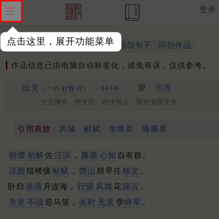
登录
点击这里，展开功能菜单
作品
标注四声
出处、引用
相似句子
同韵作品
作品信息已由电脑自动标签化，难免有误，仅供参考。
出关
唐 ·
许浑
（一作
杜牧
诗）
（
843年
）
七言律诗 押文韵 创作地点：陕西省西安市
引用典故：
凤城
献赋
学终军
随麋鹿
朝缨
初解
佐
江滨
，
麋鹿
心知
自有群。
汉囿
猎稀慵
献赋
，
楚山
耕早任
移文
。
卧归
渔浦
月连海，
行望
凤城
花
隔云
。
关吏
不须
迎马笑，
去时
无意
学
终军
。