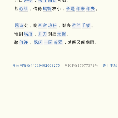
计日
茅亭
，
落叶
纷纷
可数。
甚
心绪
，借得
鹪鹩
枝小，
长是
年来
年去
。
题诗
处，剩
画帘
琼粉
，黏裹
游丝
千缕
。
谁剔
蜗痕
，
并刀
划损
无据
。
愁
何许
，
飘闪
一园
冷翠
，梦醒又闻幽雨。
粤公网安备44010402003275
粤ICP备17077571号
关于本站