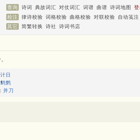
查询
诗词
典故词汇
对仗词汇
词谱
曲谱
诗词地图
登
校注
律诗校验
词格校验
曲格校验
对联校验
自动笺注
其它
简繁转换
诗社
诗词书店
考。
：
计日
：
鹪鹩
：
并刀