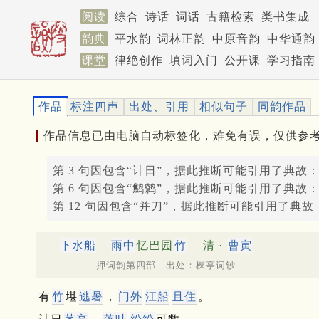
阅读
综合
诗话
词话
古籍检索
类书集成
韵典
平水韵
词林正韵
中原音韵
中华通韵
课堂
律绝创作
填词入门
公开课
学习指南
作品
标注四声
出处、引用
相似句子
同韵作品
作品信息已由电脑自动标签化，难免有误，仅供参
第 3 句因包含“计日”，据此推断可能引用了典故
第 6 句因包含“鹪鹩”，据此推断可能引用了典故
第 12 句因包含“并刀”，据此推断可能引用了典故
下水船
雨中
忆巴园
竹
清 ·
曹寅
押词韵第四部 出处：楝亭词钞
有
竹
堪
逃暑
，
门外
江船
且住
。