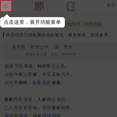
登录
点击这里，展开功能菜单
作品
标注四声
出处、引用
相似句子
同韵作品
作品信息已由电脑自动标签化，难免有误，仅供参考。
离亭燕
登
瓮山
作
清 ·
曹寅
押词韵第七部 出处：楝亭词钞
寂寂
平芜
初远，秋好惜
无人
见。
云影
乍摇
山影
破，
亭子
正临
天半
。
日午
不闻钟，
坐看
西风
驱雁。
雁被
西风
驱遣
，人被
西山
留恋
。
二八
月间
风景
似，
风景
更谁
能辨
。
风景
不
争差
，但觉
诗情
疏散
。