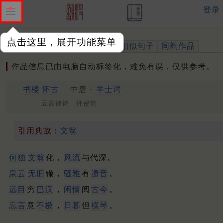
登录
点击这里，展开功能菜单
作品
标注四声
出处、引用
相似句子
同韵作品
作品信息已由电脑自动标签化，难免有误，仅供参考。
书楼
怀古
中唐 ·
羊士谔
五言律诗 押侵韵
引用典故：
文翁
何独
文翁
化，
风流
与代深。
泉云
无旧
辙，
骚雅
有
遗音
。
远目
穷
巴汉
，
闲情
阅
古今
。
忘言
意
不极
，
日暮
但
横琴
。