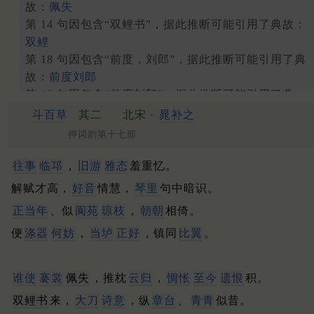
故：
佩失
第 14 句因包含“双鲤书”，据此推断可能引用了典故：
双鲤
第 18 句因包含“前度，刘郎”，据此推断可能引用了典
故：
前度刘郎
第 18 句因包含“前度刘郎”，据此推断可能引用了典
故：
刘郎
斗百草
其二
北宋 ·
晁补之
押词韵第十七部
往事
临邛
，
旧游
雅态
羞重忆。
解赋才高，
好音
情慧，
琴里
句中暗识。
正当年
、似
阆苑
琼枝
，
朝朝
相倚。
便
涤器
何妨
，
当垆
正好
，镇同
比翼
。
谁使
褰裳
佩失
，推枕
云归
，
惆怅
至今
遗恨
积。
双鲤书
来，
大刀
诗意
，纵
章台
、
青青
似昔。