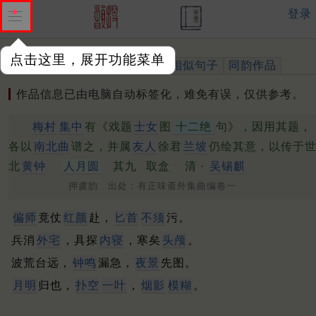
登录
点击这里，展开功能菜单
作品
标注四声
出处、引用
相似句子
同韵作品
作品信息已由电脑自动标签化，难免有误，仅供参考。
梅村
集中
有《戏题
士女
图
十二绝
句》，因用其题，
各以
南北曲
谱之，并属
友人
徐君
兰坡
仍绘其意，以传于
北
黄钟
人月圆
其九
取盒
清 ·
吴锡麒
押虞韵 出处：有正味斋外集曲编卷一
偏师
竟仗
红颜
赴，
匕首
不须
污。
兵消
外宅
，具探
内寝
，寒矣
头颅
。
波荒台远，
钟鸣
漏急，
夜景
先图。
月明
归也，
扑空
一叶
，
烟影
模糊
。