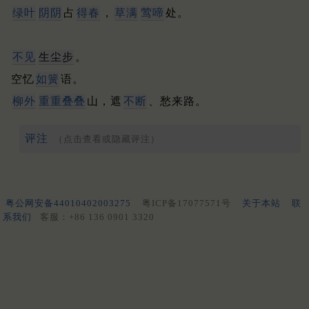
绿叶
阴阴
占
得春
，
草满
莺啼
处。
不见
生尘步
。
空忆
如簧
语。
柳外
重重叠叠
山，遮
不断
、愁来路。
评注
（点击查看或隐藏评注）
粤公网安备44010402003275
粤ICP备17077571号
关于本站
联
系我们
客服：+86 136 0901 3320