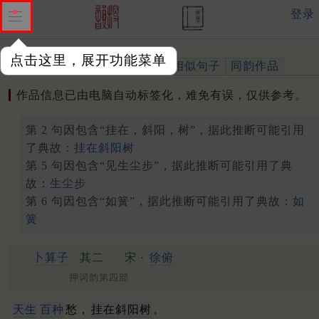
登录
点击这里，展开功能菜单
作品
标注四声
出处、引用
相似句子
同韵作品
作品信息已由电脑自动标签化，难免有误，仅供参考。
第 2 句因包含“挂在，斜阳，树”，据此推断可能引用
了典故：
挂在斜阳树
第 5 句因包含“见生尘步”，据此推断可能引用了典
故：
生尘步
第 6 句因包含“如簧”，据此推断可能引用了典故：
如
簧
卜算子
其二
宋 ·
徐俯
押词韵第四部
天生
百种
愁，
挂在斜阳树
。