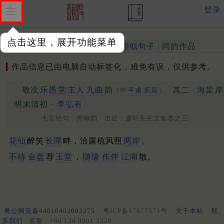
登录
点击这里，展开功能菜单
作品
标注四声
出处、引用
相似句子
同韵作品
作品信息已由电脑自动标签化，难免有误，仅供参考。
敬次
乐愚
堂
主人
九曲
韵
其二
海棠
岸
（申
平甫
所居
）
明末清初 ·
李弘有
七言绝句 押翰韵 出处：遁轩先生文集卷之三
花仙
醉笑
长潭
畔，洽露梳风照
两岸
。
不待
金盘
荐
玉堂
，
随缘
作伴
江湖
散。
粤公网安备44010402003275
粤ICP备17077571号
关于本站
联
系我们
客服：+86 136 0901 3320