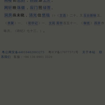
高楼
切
思妇
，
西园
游
上才
。
网轩
映
珠缀
，
应门
照
绿苔
。
洞房
殊未晓，
清光
信
悠哉
（○《
文选
》二十。又
玉台新咏
五。
《
类聚
》一、《
初学记
》一、
文苑
英华
百五十一、《
御览
》
四并
作
。
咏月。《诗纪》七十三。）
粤公网安备44010402003275
粤ICP备17077571号
关于本站
联
系我们
客服：+86 136 0901 3320