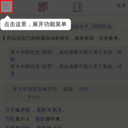
登录
点击这里，展开功能菜单
作品
标注四声
出处、引用
相似句子
同韵作品
作品信息已由电脑自动标签化，难免有误，仅供参考。
第 6 句因包含“西园”，据此推断可能引用了典故：
西
园
第 8 句因包含“绿苔”，据此推断可能引用了典故：
绿
苔
应
王中丞思远
咏月诗
南梁 ·
沈约
押灰韵
月华
临
静夜
，
夜静
灭
氛埃
。
方晖
竟户入，
圆影
隙中来。