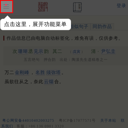
登录
点击这里，展开功能菜单
作品
标注四声
出处、引用
相似句子
同韵作品
作品信息已由电脑自动标签化，难免有误，仅供参考。
次
珊瑚
丞
见示
韵
其二
清 ·
尹弘圭
（
戊寅
）
五言绝句 押合韵 出处：陶溪先生遗稿卷之一
万二
金刚峰
，
名胜
须弥塔
。
虽欲往从之，奈此
云烟
合。
粤公网安备44010402003275
粤ICP备17077571号
关于本站
联
系我们
客服：+86 136 0901 3320