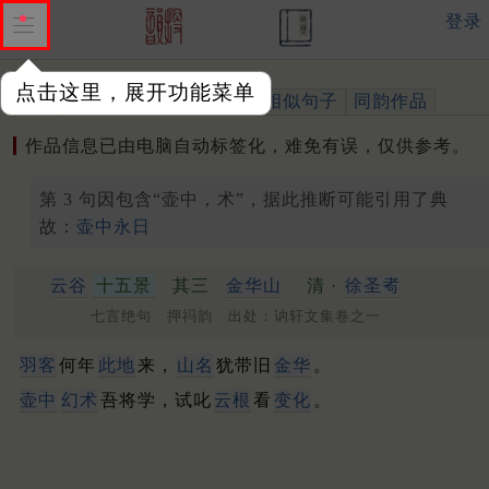
登录
点击这里，展开功能菜单
作品
标注四声
出处、引用
相似句子
同韵作品
作品信息已由电脑自动标签化，难免有误，仅供参考。
第 3 句因包含“壶中，术”，据此推断可能引用了典
故：
壶中永日
云谷
十五景
其三
金华山
清 ·
徐圣耇
七言绝句 押祃韵 出处：讷轩文集卷之一
羽客
何年
此地
来，
山名
犹带旧
金华
。
壶中
幻术
吾将学，试叱
云根
看
变化
。