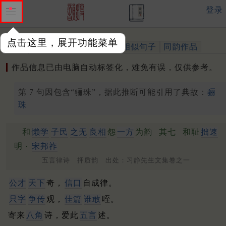
登录
点击这里，展开功能菜单
作品
标注四声
出处、引用
相似句子
同韵作品
作品信息已由电脑自动标签化，难免有误，仅供参考。
第 7 句因包含“骊珠”，据此推断可能引用了典故：
骊
珠
和
懒学
子民
之无
良相
怨
一方
为韵
其七
和耻
拙速
明 ·
宋邦祚
五言律诗 押质韵 出处：习静先生文集卷之一
公才
天下
奇，
信口
自成律。
只字
争传
观，
佳篇
谁敢
咥。
寄来
八角
诗，爱此
五言
述。