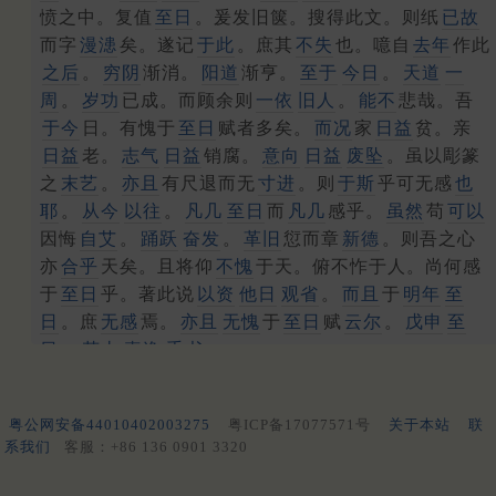
愤之中。复值
至日
。爰发旧箧。搜得此文。则纸
已故
而字
漫漶
矣。遂记
于此
。庶其
不失
也。噫自
去年
作此
之后
。
穷阴
渐消。
阳道
渐亨。
至于
今日
。
天道
一
周
。
岁功
已成。而顾余则
一依
旧人
。
能不
悲哉。吾
于今
日。有愧于
至日
赋者多矣。
而况
家
日益
贫。亲
日益
老。
志气
日益
销腐。
意向
日益
废坠
。虽以彫篆
之
末艺
。
亦且
有尺退而无
寸进
。则
于斯
乎可无感
也
耶
。
从今
以往
。
凡几
至日
而
凡几
感乎。
虽然
苟
可以
因悔
自艾
。
踊跃
奋发
。
革旧
愆而章
新德
。则吾之心
亦
合乎
天矣。且将仰
不愧
于天。俯不怍于人。尚何感
于
至日
乎。著此说
以资
他日
观省
。
而且
于
明年
至
日
。庶
无感
焉。
亦且
无愧
于
至日
赋
云尔
。
戊申
至
日
。
花山
真逸
手书
。
粤公网安备44010402003275
粤ICP备17077571号
关于本站
联
系我们
客服：+86 136 0901 3320