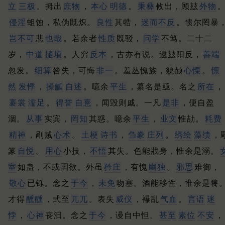
立
三极
。
拇出
庶物
，
本心
明德
。
秉彝
攸出，顾玆
外物
侵淫
蛆蚀，私伪既炽。
良性
其牿，
迷而不反
。
愦尔罔暴
岂不可
悲
也哉
。
若余者
性质
既驳，
问学
不笃。
二十二
岁，
中道
擿埴
。
人穷
反本
，古亦有说。
逮玆阳反，
善端
忽发。
细算
咎失，可悔
非一
。
羞丛愧族，貌赪
心慄
。
懔
然
发悸
，
操觚
自述
。
噫余
平生
，纂名是亟。
名之
所在
，
褰裳
濡足
。
得誉
自憙
，闻毁则戚。
一凡
是非
，便自盈
涸。
从事
实宾，
罔知
其惑。
噫余
平生
，
业文
惟劼。
耗费
精神
，剐贼
心术
。
土梗
诗书
，
刍豢
庄列
。
绣绘
藻缋
，
篆
自悦
。
用心
小技，
不悟
其失。
色能戕身，惟余是溺。
室
如蛊，不或圉欲。
外虽
矜庄
，有愧
幽独
。
邪思
难御，
敬心
已铄。
念之
于今
，
未免
吻塞。
酒能移性，惟余是餮
才得
醺醺
，式至
兀兀
。
表失
威仪
，襮乱
气血
。
言语
迷
悖
，
心神
丧汩。
念之
于今
，谩自中怛。
甚至
素位
不安
，