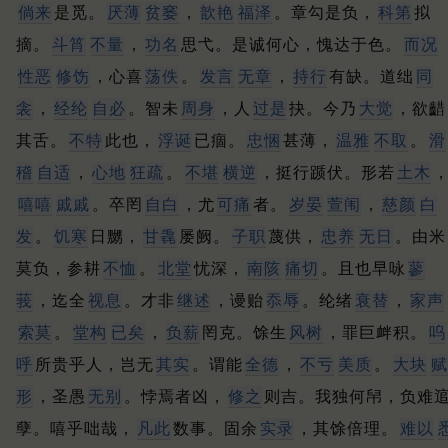
倘来
是觅。
厌薄
贫窭
，
歆艳
福泽
。
章勾是负，
科第
拟
摘。
斗筲
不量
，
功名
思弋。
是诚何心，愧达于色。
而况
性恶
修饬
，心喜
荡佚
。
发言
无章
，
持行
有缺。
道绌
同
衾
，
经纶
自必
。
智未
周身
，人
过是
抉。
今乃
大觉
，欲齰
其舌。
不特
此也，
浮诞
已痼。
忠悃
甚薄，
温雅
不取
。
滑
稽
自适
，
心地
狂疏
。
不堪
横逆
，挺行踬伏。
形若
土木
嘻嘻
戚戚
。
卒罔
自白
，尤
可痛
者。
岁晏
萱闱
，
慈颜
白
发
。
饥寒
日嬲，
甘毳
屡阙。
子职
蔑供，
忠养
无日
。
由米
莫负，参耕
不恤
。
北堂
忧深，
南陔
痛切
。
且也早咏
蓼
莪
，迄全
视息
。
才非
继述
，谩贻
忝辱
。
纶绪
衰替
，
家声
索莫
。
堂构
已矣
，
负薪
罔克。
馀生
风树
，罪巨衅积。
呜
呼
所贵乎人，岂无
其实
。
谓能
全德
，
不亏
美质
。
大块
赋
形
，圣愚
无别
。
悖焉者凶，
修之
则吉。
我独何帠，负难
孽。
嘻乎咄哉，
凡此
数事。
固余
实录
，其馀倍理。
难以