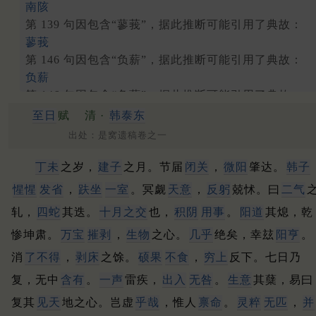
南陔
第 139 句因包含“蓼莪”，据此推断可能引用了典故：
蓼莪
第 146 句因包含“负薪”，据此推断可能引用了典故：
负薪
第 146 句因包含“负薪”，据此推断可能引用了典故：
负薪
至日
赋
清 ·
韩泰东
出处：是窝遗稿卷之一
丁未
之岁，
建子
之月。
节届
闭关
，
微阳
肇达。
韩子
惺惺
发省
，
趺坐
一室
。
冥觑
天意
，
反躬
兢怵。
曰
二气
轧，
四蛇
其迭。
十月之交
也，
积阴
用事
。
阳道
其熄，乾
惨坤肃。
万宝
摧剥
，
生物
之心。
几乎
绝矣，幸玆
阳亨
。
消
了不得
，
剥床
之馀。
硕果
不食
，
穷上
反下。
七日乃
复，无中
含有
。
一声
雷疾，
出入
无咎
。
生意
其蘖，易曰
复其
见天
地之心。
岂虚
乎哉
，惟人
禀命
。
灵粹
无匹
，
并