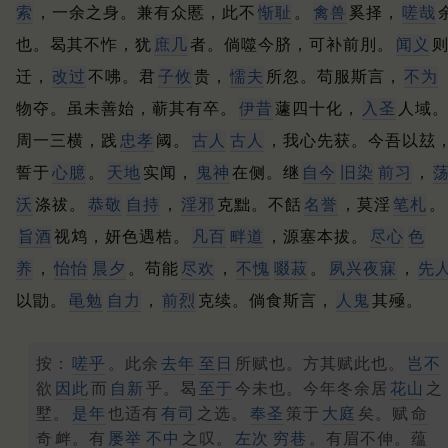
索
，一余之身。
兼有众慝，此不
惭耻
。
禽兽
奚择，
嗟哉
也。
曷其不怍，犹
庶几
者。
倘噬今脐，可补前刖。
闻义
迁，
改过
不咈。
君
子攸
贵，
懦夫
所忽。
苟服斯言，
不为
物夺。
虽未善始，蕲其有卒。
伊昔
蘧四十化，
入圣
人域
周一三横，践
忠孝
阈。
古人
古人
，我心先获。
今吾以玆
誓于
心臆
。
天地
实闻，
鬼神
在侧。
继
自今
旧染
前习
，
沃
涤祓。
恭敬
自持
，
淫邪
克黜。
不餂
名誉
，莫淫
笔札
。
旨酒
视鸩，妍色遇梏。
凡百
畔道
，源塞本拔。
尽心
色
养
，
怡怡
晨夕
。
苟能
尽欢
，
不愧
啜菽
。
夙兴夜寐
，
先
以勖。
黾勉
自力
，
前烈
克续。
倘食斯言，
人鬼
其殛。
按：
嗟乎
。此余
去年
至日
所赋也。方其赋此也。
岂不
欲
因此
而
自新
乎。曷
至于
今未也。今年冬余居
花山
之
墅。
是年
也适有
有司
之选。
奉圣
策于
大庭
矣。赋
命
奇
衅。有
屡举
不中
之叹。
左次
穷巷
。有眉不伸。蕴