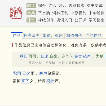
阅读
综合
诗话
词话
古籍检索
类书集成
韵典
平水韵
词林正韵
中原音韵
中华通韵
课堂
律绝创作
填词入门
公开课
学习指南
作品
标注四声
出处、引用
相似句子
同韵作品
作品信息已由电脑自动标签化，难免有误，仅供参
秋日
雨雨。
山斋
寂坐。夕间闻
邻舍
砧声
。为赋
五言绝句 押庚韵 出处：敬轩集卷五
秋雨
日夕
雨，
寒声
绕屋清。
蛩惊
窗下
女，始闻
捣衣
声。