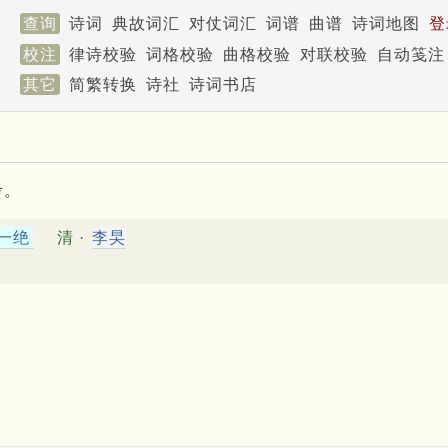
查询
诗词
典故词汇
对仗词汇
词谱
曲谱
诗词地图
登
校注
律诗校验
词格校验
曲格校验
对联校验
自动笺注
其它
简繁转换
诗社
诗词书店
考。
一绝
清 ·
李旲