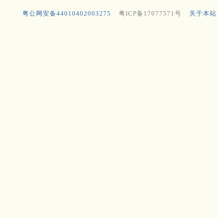
粤公网安备44010402003275
粤ICP备17077571号
关于本站