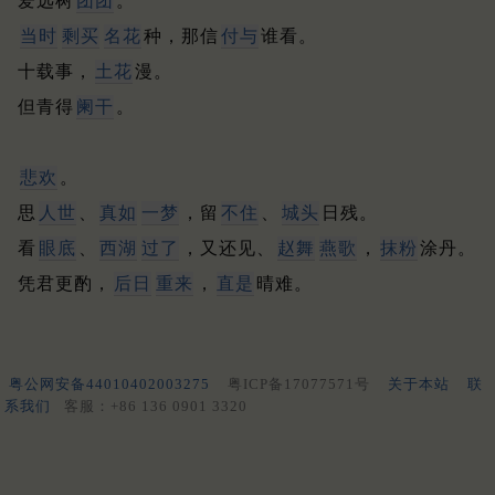
爱远树
团团
。
当时
剩买
名花
种，那信
付与
谁看。
十载事，
土花
漫。
但青得
阑干
。
悲欢
。
思
人世
、
真如
一梦
，留
不住
、
城头
日残。
看
眼底
、
西湖
过了
，又还见、
赵舞
燕歌
，
抹粉
涂丹。
凭君更酌，
后日
重来
，
直是
晴难。
粤公网安备44010402003275
粤ICP备17077571号
关于本站
联
系我们
客服：+86 136 0901 3320