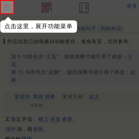
登录
点击这里，展开功能菜单
作品
标注四声
出处、引用
相似句子
同韵作品
作品信息已由电脑自动标签化，难免有误，仅供参考。
第 9 句因包含“土花”，据此推断可能引用了典故：
土
花
第 15 句因包含“赵舞”，据此推断可能引用了典故：
赵
舞
塞翁吟
黄园
感事
宋末元初 ·
赵文
押寒韵
又
海棠
开后，
楼上
倍觉
春寒
。
绿叶
润，雨
初乾
。