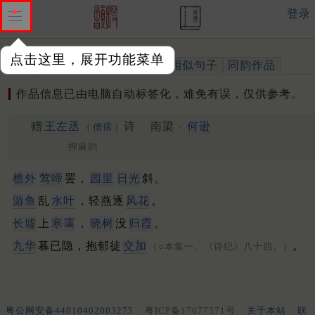
登录
点击这里，展开功能菜单
作品
标注四声
出处、引用
相似句子
同韵作品
作品信息已由电脑自动标签化，难免有误，仅供参考。
赠
王左丞
诗
南梁 ·
何逊
（
僧孺
）
押麻韵
檐外
莺啼
罢，
园里
日光
斜。
游鱼
乱
水叶
，轻燕逐
风花
。
长墟
上
寒霭
，
晓树
没
归霞
。
九华
暮已隐，抱郁徒
交加
。
（○本集一。《诗纪》八十四。）
粤公网安备44010402003275
粤ICP备17077571号
关于本站
联