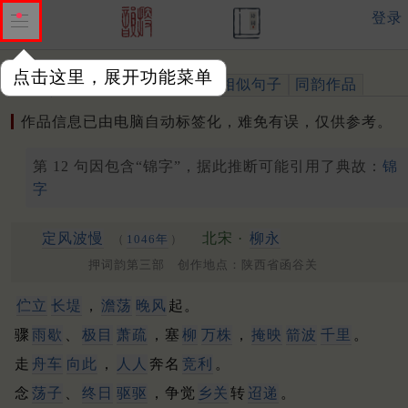
登录
点击这里，展开功能菜单
作品
标注四声
出处、引用
相似句子
同韵作品
作品信息已由电脑自动标签化，难免有误，仅供参考。
第 12 句因包含“锦字”，据此推断可能引用了典故：
锦
字
定风波慢
北宋 ·
柳永
（
1046年
）
押词韵第三部 创作地点：陕西省函谷关
伫立
长堤
，
澹荡
晚风
起。
骤
雨歇
、
极目
萧疏
，塞
柳
万株
，
掩映
箭波
千里
。
走
舟车
向此
，
人人
奔名
竞利
。
念
荡子
、
终日
驱驱
，争觉
乡关
转
迢递
。