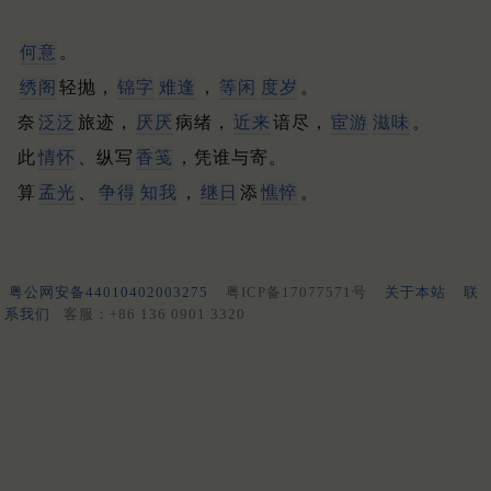
何意
。
绣阁
轻抛，
锦字
难逢
，
等闲
度岁
。
奈
泛泛
旅迹，
厌厌
病绪，
近来
谙尽，
宦游
滋味
。
此
情怀
、纵写
香笺
，凭谁与寄。
算
孟光
、
争得
知我
，
继日
添
憔悴
。
粤公网安备44010402003275
粤ICP备17077571号
关于本站
联
系我们
客服：+86 136 0901 3320