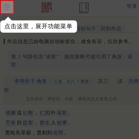
登录
点击这里，展开功能菜单
作品
标注四声
出处、引用
相似句子
同韵作品
作品信息已由电脑自动标签化，难免有误，仅供参考。
第 2 句因包含“讴歌”，据此推断可能引用了典故：
讴
歌
孝明世子
挽章
其三
清 ·
洪奭
（
八首
选六
○
庚寅
）
周
五言律诗 押歌韵 出处：渊泉先生文集卷之四
德馨
流
匕鬯
，
仁闻
叶
讴歌
。
万务
归
提挈
，
群生
入
拊摩
。
宽纶先荜蔀，贤剡到
岩阿
。