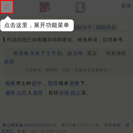
登录
点击这里，展开功能菜单
作品
标注四声
出处、引用
相似句子
同韵作品
作品信息已由电脑自动标签化，难免有误，仅供参考。
用
采菊
东篱
下
五字
韵。成
五绝
其五
明末清初 ·
俞棨
七言绝句 押祃韵 出处：市南先生文集卷之一
孤根
带土种
盆中
，
勤苦
移来
屋檐
下。
偏怜
山月
入
疏帘
，影转
长枝
枕上
亚。
粤公网安备44010402003275
粤ICP备17077571号
关于本站
联
系我们
客服：+86 136 0901 3320